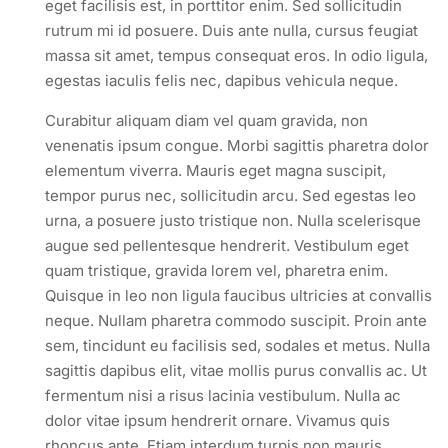
eget facilisis est, in porttitor enim. Sed sollicitudin
rutrum mi id posuere. Duis ante nulla, cursus feugiat
massa sit amet, tempus consequat eros. In odio ligula,
egestas iaculis felis nec, dapibus vehicula neque.
Curabitur aliquam diam vel quam gravida, non
venenatis ipsum congue. Morbi sagittis pharetra dolor
elementum viverra. Mauris eget magna suscipit,
tempor purus nec, sollicitudin arcu. Sed egestas leo
urna, a posuere justo tristique non. Nulla scelerisque
augue sed pellentesque hendrerit. Vestibulum eget
quam tristique, gravida lorem vel, pharetra enim.
Quisque in leo non ligula faucibus ultricies at convallis
neque. Nullam pharetra commodo suscipit. Proin ante
sem, tincidunt eu facilisis sed, sodales et metus. Nulla
sagittis dapibus elit, vitae mollis purus convallis ac. Ut
fermentum nisi a risus lacinia vestibulum. Nulla ac
dolor vitae ipsum hendrerit ornare. Vivamus quis
rhoncus ante. Etiam interdum turpis non mauris