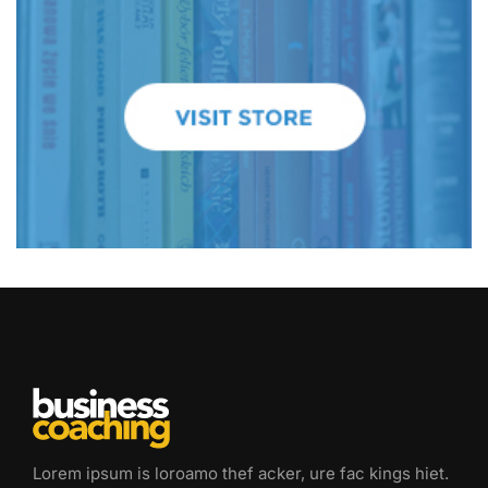
Lorem ipsum is loroamo thef acker, ure fac kings hiet.