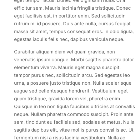
eget tempor lacus. Donec vel dignissim nulla. Ut a
efficitur sem. Mauris lacinia fringilla tristique. Donec
eget facilisis est, in porttitor enim. Sed sollicitudin
rutrum mi id posuere. Duis ante nulla, cursus feugiat
massa sit amet, tempus consequat eros. In odio ligula,
egestas iaculis felis nec, dapibus vehicula neque.
Curabitur aliquam diam vel quam gravida, non
venenatis ipsum congue. Morbi sagittis pharetra dolor
elementum viverra. Mauris eget magna suscipit,
tempor purus nec, sollicitudin arcu. Sed egestas leo
urna, a posuere justo tristique non. Nulla scelerisque
augue sed pellentesque hendrerit. Vestibulum eget
quam tristique, gravida lorem vel, pharetra enim.
Quisque in leo non ligula faucibus ultricies at convallis
neque. Nullam pharetra commodo suscipit. Proin ante
sem, tincidunt eu facilisis sed, sodales et metus. Nulla
sagittis dapibus elit, vitae mollis purus convallis ac. Ut
fermentum nisi a risus lacinia vestibulum. Nulla ac