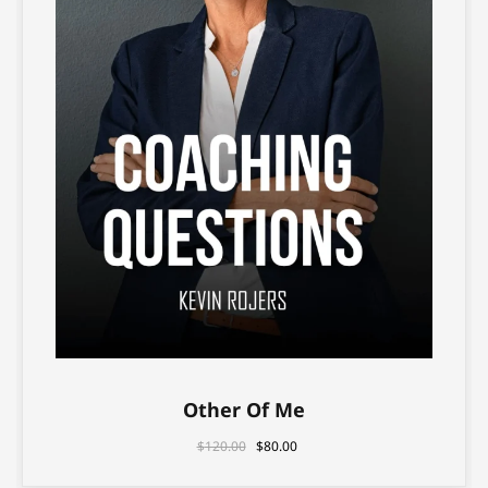
Other Of Me
$
120.00
$
80.00