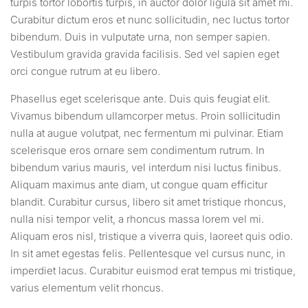
turpis tortor lobortis turpis, in auctor dolor ligula sit amet mi.
Curabitur dictum eros et nunc sollicitudin, nec luctus tortor
bibendum. Duis in vulputate urna, non semper sapien.
Vestibulum gravida gravida facilisis. Sed vel sapien eget
orci congue rutrum at eu libero.
Phasellus eget scelerisque ante. Duis quis feugiat elit.
Vivamus bibendum ullamcorper metus. Proin sollicitudin
nulla at augue volutpat, nec fermentum mi pulvinar. Etiam
scelerisque eros ornare sem condimentum rutrum. In
bibendum varius mauris, vel interdum nisi luctus finibus.
Aliquam maximus ante diam, ut congue quam efficitur
blandit. Curabitur cursus, libero sit amet tristique rhoncus,
nulla nisi tempor velit, a rhoncus massa lorem vel mi.
Aliquam eros nisl, tristique a viverra quis, laoreet quis odio.
In sit amet egestas felis. Pellentesque vel cursus nunc, in
imperdiet lacus. Curabitur euismod erat tempus mi tristique,
varius elementum velit rhoncus.