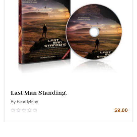
Last Man Standing.
By BeardyMan
$
9.00
0.00
out
of
5
Add To Cart