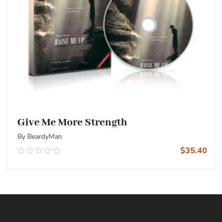
Give Me More Strength
By BeardyMan
$
35.40
0.00
out
of
5
Add To Cart