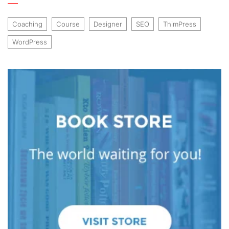
Coaching
Course
Designer
SEO
ThimPress
WordPress