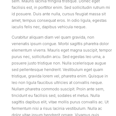
sem. Mauris lacinia fringilla tristique. Donec eget
facilisis est, in porttitor enim. Sed sollicitudin rutrum mi
id posuere. Duis ante nulla, cursus feugiat massa sit
amet, tempus consequat eros. In odio ligula, egestas
iaculis felis nec, dapibus vehicula neque.
Curabitur aliquam diam vel quam gravida, non
venenatis ipsum congue. Morbi sagittis pharetra dolor
elementum viverra. Mauris eget magna suscipit, tempor
purus nec, sollicitudin arcu. Sed egestas leo urna, a
posuere justo tristique non. Nulla scelerisque augue
sed pellentesque hendrerit. Vestibulum eget quam
tristique, gravida lorem vel, pharetra enim. Quisque in
leo non ligula faucibus ultricies at convallis neque.
Nullam pharetra commodo suscipit. Proin ante sem,
tincidunt eu facilisis sed, sodales et metus. Nulla
sagittis dapibus elit, vitae mollis purus convallis ac. Ut
fermentum nisi a risus lacinia vestibulum. Nulla ac
dolor vitae ipsum hendrerit ornare. Vivamus quis