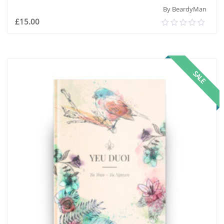
By BeardyMan
£
15.00
0.00
out
of
إضافة إلى السلة
5
SALE