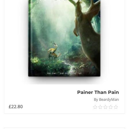
Painer Than Pain
By BeardyMan
£
22.80
0.00
out
of
إضافة إلى السلة