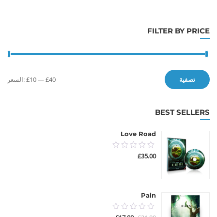
FILTER BY PRICE
أدن
أعل
£40
—
£10
السعر:
تصفية
سع
سع
BEST SELLERS
Love Road
0.00
£
35.00
out
of
5
Pain
0.00