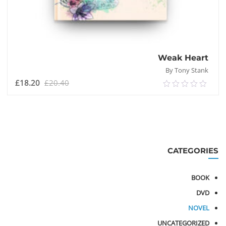
Weak Heart
By Tony Stank
السعر
السعر
£
18.20
£
20.40
0.00
الأصلي
الحال
out
هو:
هو:
of
£18.20.
£20.40.
إضافة إلى السلة
5
CATEGORIES
BOOK
DVD
NOVEL
UNCATEGORIZED