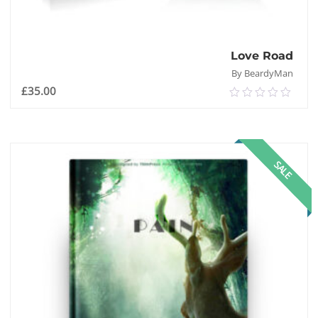
Love Road
By BeardyMan
£
35.00
0.00
out
of
إضافة إلى السلة
5
SALE