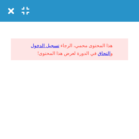
Login
GET IN TOUCH
4
INTRODUCTION
هذا المحتوى محمي، الرجاء
تسجيل الدخول
+00 123 456 789
Asymmetric Grids
1.1
و
إلتحاق
في الدورة لعرض هذا المحتوى!
hello@coaching.com
30
PO Box 97845 Baker st. 567, Los Angeles, California, US.
How to create an add-ons?
1.2
1
USEFUL LINKS
How to Learn HTML
1.3
30
About me
FAQs
HTML App Cache
1.4
Contact
Clients
News
Success Stories